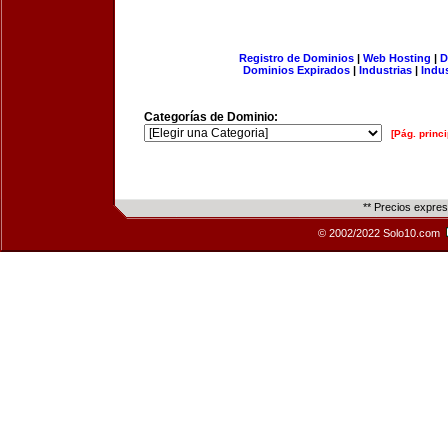
Registro de Dominios
|
Web Hosting
|
D
Dominios Expirados
|
Industrias
|
Indu
Categorías de Dominio:
[Pág. princi
** Precios expre
© 2002/2022 Solo10.com