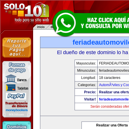
feriadeautomovi
El dueño de este dominio lo ha
Mayusculas:
FERIADEAUTOMO
Minusculas:
feriadeautomovile
Longitud:
18 caracteres
Categorias:
AutomÃ³viles y Co
Precio:
Realizar una ofert
Visitar!
feriadeautomovil
Serán consideradas ofer
Realizar una Oferta