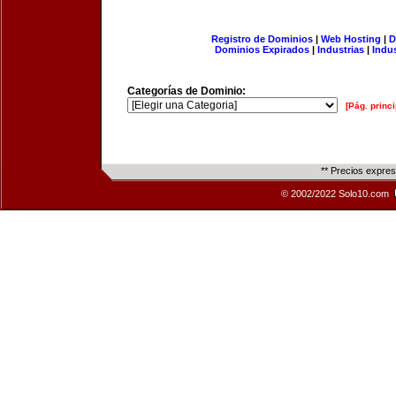
Registro de Dominios
|
Web Hosting
|
D
Dominios Expirados
|
Industrias
|
Indu
Categorías de Dominio:
[Pág. princi
** Precios expre
© 2002/2022 Solo10.com