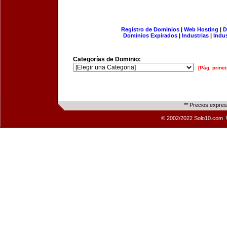
Registro de Dominios
|
Web Hosting
|
D
Dominios Expirados
|
Industrias
|
Indu
Categorías de Dominio:
[Pág. princi
** Precios expre
© 2002/2022 Solo10.com