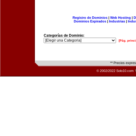
Registro de Dominios
|
Web Hosting
|
D
Dominios Expirados
|
Industrias
|
Indu
Categorías de Dominio:
[Pág. princi
** Precios expre
© 2002/2022 Solo10.com