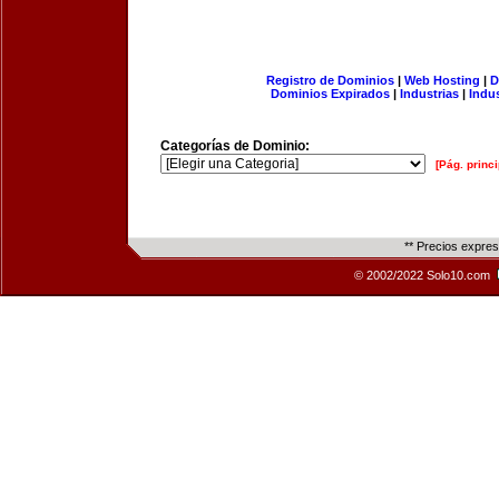
Registro de Dominios
|
Web Hosting
|
D
Dominios Expirados
|
Industrias
|
Indu
Categorías de Dominio:
[Pág. princi
** Precios expre
© 2002/2022 Solo10.com