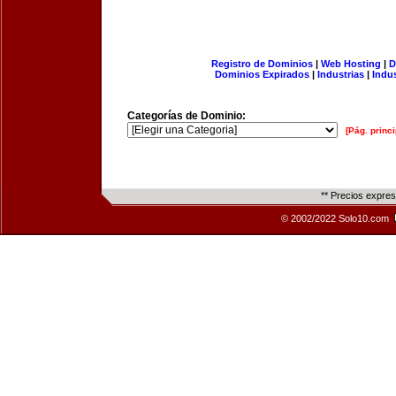
Registro de Dominios
|
Web Hosting
|
D
Dominios Expirados
|
Industrias
|
Indu
Categorías de Dominio:
[Pág. princi
** Precios expre
© 2002/2022 Solo10.com