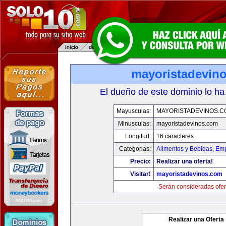
mayoristadevin
El dueño de este dominio lo ha
Mayusculas:
MAYORISTADEVINOS.C
Minusculas:
mayoristadevinos.com
Longitud:
16 caracteres
Categorias:
Alimentos y Bebidas
,
Emp
Precio:
Realizar una oferta!
Visitar!
mayoristadevinos.com
Serán consideradas ofer
Realizar una Oferta