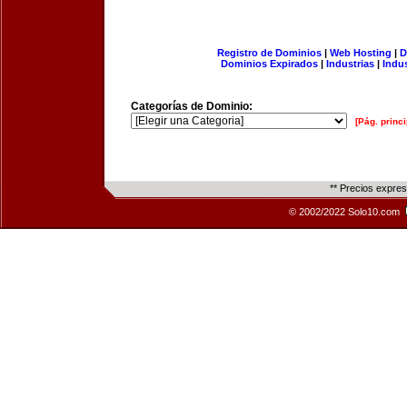
Registro de Dominios
|
Web Hosting
|
D
Dominios Expirados
|
Industrias
|
Indu
Categorías de Dominio:
[Pág. princi
** Precios expre
© 2002/2022 Solo10.com