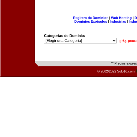
Registro de Dominios
|
Web Hosting
|
D
Dominios Expirados
|
Industrias
|
Indu
Categorías de Dominio:
[Pág. princi
** Precios expre
© 2002/2022 Solo10.com