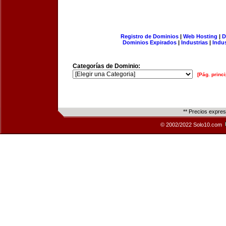
Registro de Dominios
|
Web Hosting
|
D
Dominios Expirados
|
Industrias
|
Indu
Categorías de Dominio:
[Pág. princi
** Precios expre
© 2002/2022 Solo10.com