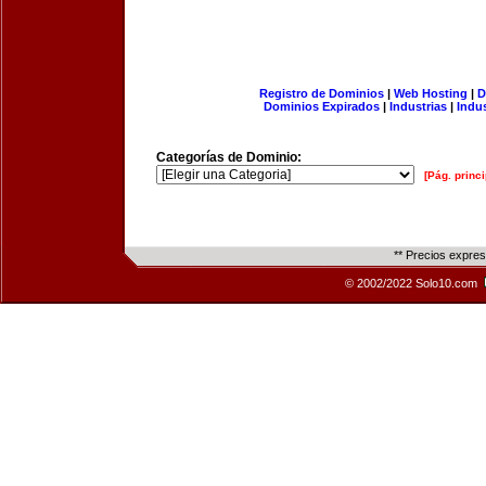
Registro de Dominios
|
Web Hosting
|
D
Dominios Expirados
|
Industrias
|
Indu
Categorías de Dominio:
[Pág. princi
** Precios expre
© 2002/2022 Solo10.com