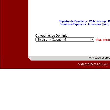
Registro de Dominios
|
Web Hosting
|
D
Dominios Expirados
|
Industrias
|
Indu
Categorías de Dominio:
[Pág. princi
** Precios expre
© 2002/2022 Solo10.com