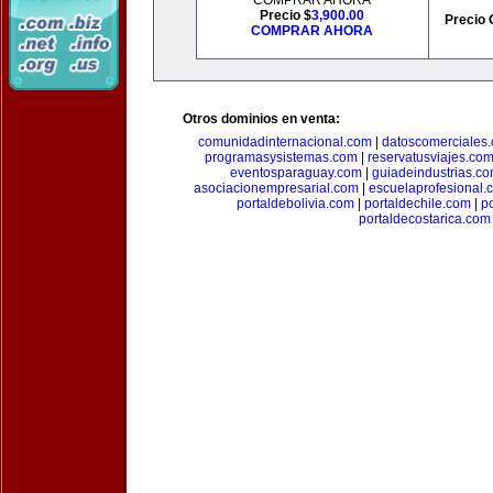
COMPRAR AHORA
Precio $
3,900.00
Precio 
COMPRAR AHORA
Otros dominios en venta:
comunidadinternacional.com
|
datoscomerciales
programasysistemas.com
|
reservatusviajes.co
eventosparaguay.com
|
guiadeindustrias.c
asociacionempresarial.com
|
escuelaprofesional.
portaldebolivia.com
|
portaldechile.com
|
p
portaldecostarica.com