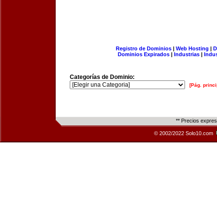
Registro de Dominios
|
Web Hosting
|
D
Dominios Expirados
|
Industrias
|
Indu
Categorías de Dominio:
[Pág. princi
** Precios expre
© 2002/2022 Solo10.com