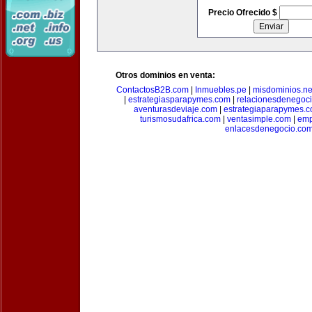
Precio Ofrecido $
Otros dominios en venta:
ContactosB2B.com
|
Inmuebles.pe
|
misdominios.ne
|
estrategiasparapymes.com
|
relacionesdenegoc
aventurasdeviaje.com
|
estrategiaparapymes.
turismosudafrica.com
|
ventasimple.com
|
emp
enlacesdenegocio.co