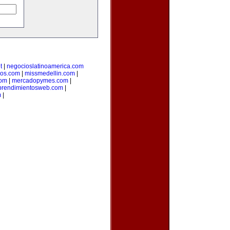
t
|
negocioslatinoamerica.com
ios.com
|
missmedellin.com
|
com
|
mercadopymes.com
|
rendimientosweb.com
|
m
|