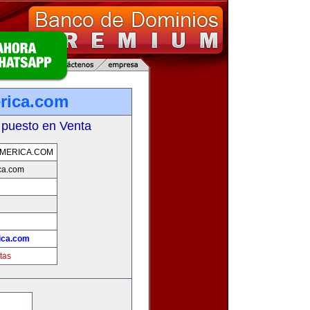
rica.com
 puesto en Venta
MERICA.COM
ca.com
ica.com
tas