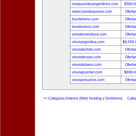
restaurantesargentinos.com
$580.
selecciondequesos.com
Oferta
tourdelvino.com
Oferta
tourdevinos.com
Oferta
vinodemendoza.com
Oferta
vinosargentina.com
$8,500
vinosdechile.com
Oferta
vinosdecuyo.com
Oferta
vinosdelperu.com
Oferta
vinosgourmet.com
$699.
vinosperuanos.com
Oferta
<< Categoria Anterior (Web Hosting y Dominios)
Categ