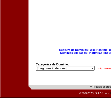
Registro de Dominios
|
Web Hosting
|
D
Dominios Expirados
|
Industrias
|
Indu
Categorías de Dominio:
[Pág. princi
** Precios expre
© 2002/2022 Solo10.com