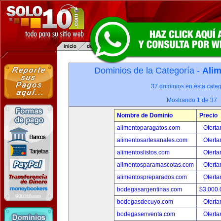
Dominios de la Categoría -
Alim
37 dominios en esta categ
Mostrando 1 de 37
Nombre de Dominio
Precio
alimentoparagatos.com
Oferta
alimentosartesanales.com
Oferta
alimentoslistos.com
Oferta
alimentosparamascotas.com
Oferta
alimentospreparados.com
Oferta
bodegasargentinas.com
$3,000
bodegasdecuyo.com
Oferta
bodegasenventa.com
Oferta