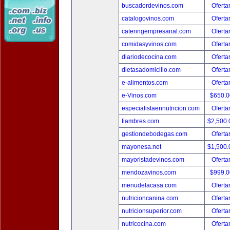
buscadordevinos.com
Oferta
catalogovinos.com
Oferta
cateringempresarial.com
Oferta
comidasyvinos.com
Oferta
diariodecocina.com
Oferta
dietasadomicilio.com
Oferta
e-alimentos.com
Oferta
e-Vinos.com
$650.
especialistaennutricion.com
Oferta
fiambres.com
$2,500
gestiondebodegas.com
Oferta
mayonesa.net
$1,500
mayoristadevinos.com
Oferta
mendozavinos.com
$999.
menudelacasa.com
Oferta
nutricioncanina.com
Oferta
nutricionsuperior.com
Oferta
nutricocina.com
Oferta